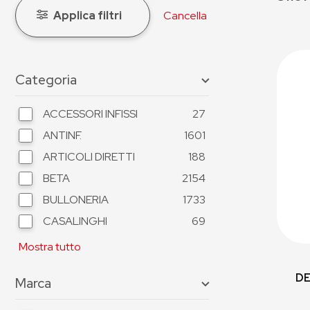
Applica filtri
Cancella
Categoria
ACCESSORI INFISSI
27
ANTINF.
1601
ARTICOLI DIRETTI
188
BETA
2154
BULLONERIA
1733
CASALINGHI
69
Mostra tutto
DE
Marca