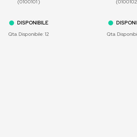
(0100101 )
(0100102
DISPONIBILE
DISPONI
Qta. Disponibile: 12
Qta. Disponibi
4,30 €
7,85 €
(IVA inclusa)
(IVA