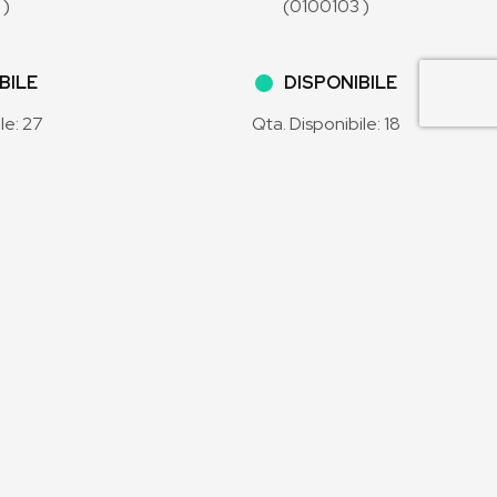
 )
(0100103 )
BILE
DISPONIBILE
le: 27
Qta. Disponibile: 18
3,42 €
 inclusa)
(IVA inclusa)