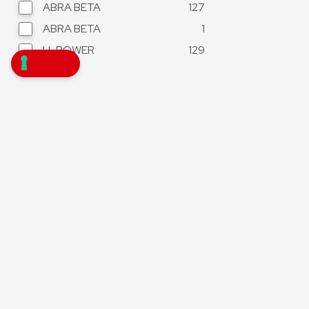
ABRA BETA
127
ABRA BETA
1
U-POWER
129
Fascia di prezzo