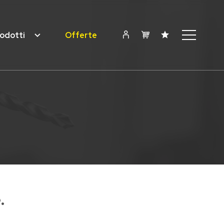
odotti
Offerte
.