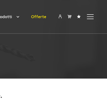
odotti
Offerte
.