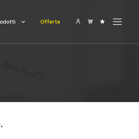
odotti
Offerte
.