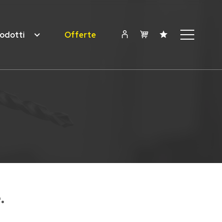
odotti
Offerte
.