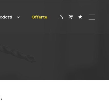
odotti
Offerte
.