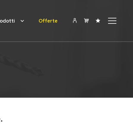
odotti
Offerte
.