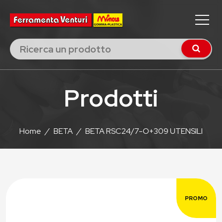
Prodotti
Home
/
BETA
/
BETA RSC24/7-O+309 UTENSILI
PROMO