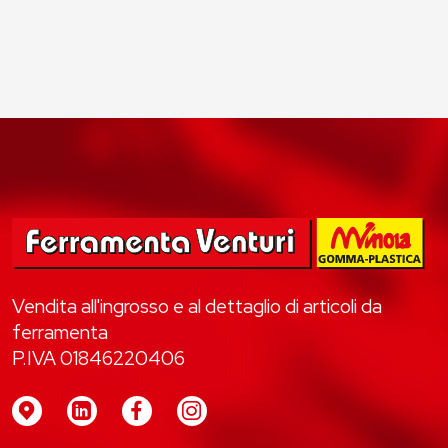
Vendita all'ingrosso e al dettaglio di articoli da
ferramenta
P.IVA 01846220406