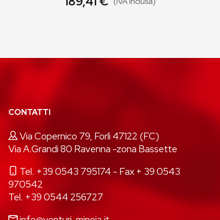
189,41 €
(IVA inclusa)
CONTATTI
Via Copernico 79, Forlì 47122 (FC)
Via A.Grandi 80 Ravenna -zona Bassette
Tel. +39 0543 795174
- Fax + 39 0543
970542
Tel. +39 0544 256727
info@venturi-minoia.it