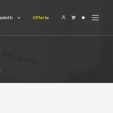
odotti
Offerte
C