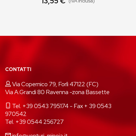
13,55 €
(IVA inclusa)
CONTATTI
Via Copernico 79, Forlì 47122 (FC)
Via A.Grandi 80 Ravenna -zona Bassette
Tel. +39 0543 795174
- Fax + 39 0543
970542
Tel. +39 0544 256727
info@venturi-minoia.it