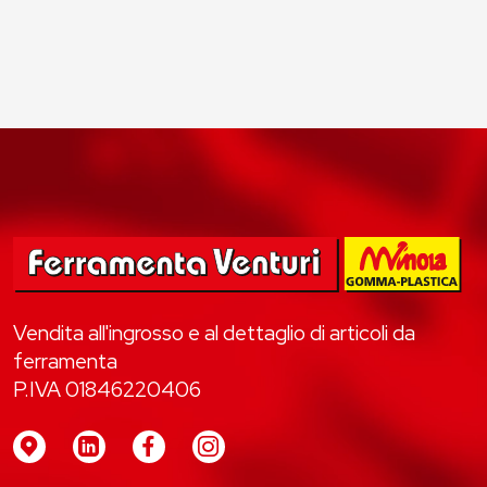
Vendita all'ingrosso e al dettaglio di articoli da
ferramenta
P.IVA 01846220406