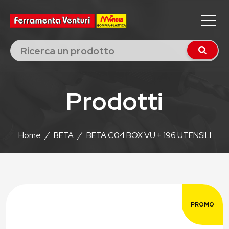
Prodotti
Home
/
BETA
/
BETA C04 BOX VU + 196 UTENSILI
PROMO