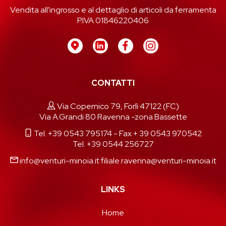
Vendita all'ingrosso e al dettaglio di articoli da ferramenta
P.IVA 01846220406
CONTATTI
Via Copernico 79, Forlì 47122 (FC)
Via A.Grandi 80 Ravenna -zona Bassette
Tel. +39 0543 795174
- Fax + 39 0543 970542
Tel. +39 0544 256727
info@venturi-minoia.it
filiale.ravenna@venturi-minoia.it
LINKS
Home